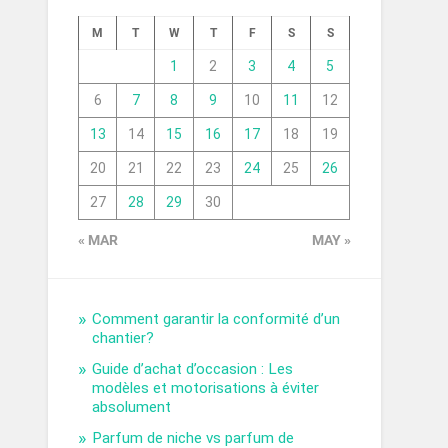
M
T
W
T
F
S
S
1
2
3
4
5
6
7
8
9
10
11
12
13
14
15
16
17
18
19
20
21
22
23
24
25
26
27
28
29
30
« MAR
MAY »
Comment garantir la conformité d’un
chantier?
Guide d’achat d’occasion : Les
modèles et motorisations à éviter
absolument
Parfum de niche vs parfum de