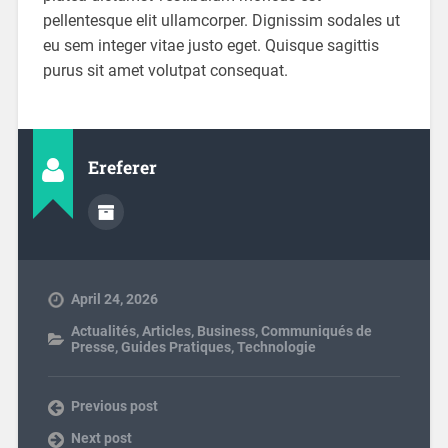
pellentesque elit ullamcorper. Dignissim sodales ut
eu sem integer vitae justo eget. Quisque sagittis
purus sit amet volutpat consequat.
Ereferer
April 24, 2026
Actualités
,
Articles
,
Business
,
Communiqués de
Presse
,
Guides Pratiques
,
Technologie
Previous post
Next post