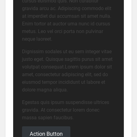
cursus euismod quis. Non curabitur
gravida arcu ac. Adipiscing commodo elit
at imperdiet dui accumsan sit amet nulla.
Enim tortor at auctor urna nunc id cursus
metus. Leo vel orci porta non pulvinar
neque laoreet.
Dignissim sodales ut eu sem integer vitae
justo eget. Quisque sagittis purus sit amet
volutpat consequat.Lorem ipsum dolor sit
amet, consectetur adipiscing elit, sed do
eiusmod tempor incididunt ut labore et
dolore magna aliqua.
Egestas quis ipsum suspendisse ultrices
gravida. At consectetur lorem donec
massa sapien faucibus.
Action Button