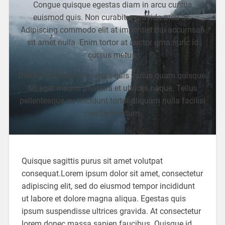
Congue quisque egestas diam in arcu cursus
euismod quis. Non curabitur gravida arcu ac.
Adipiscing commodo elit at imperdiet dui accumsan
sit amet nulla. Enim tortor at auctor urna nunc id
cursus metus.
Dolor morbi non arcu risus quis varius quam quisque.
Mi eget mauris pharetra et ultrices neque. Tellus
pellentesque eu tincidunt tortor aliquam nulla facilisi
cras fermentum.
Quisque sagittis purus sit amet volutpat
consequat.Lorem ipsum dolor sit amet, consectetur
adipiscing elit, sed do eiusmod tempor incididunt
ut labore et dolore magna aliqua. Egestas quis
ipsum suspendisse ultrices gravida. At consectetur
lorem donec massa sapien faucibus. Quisque id