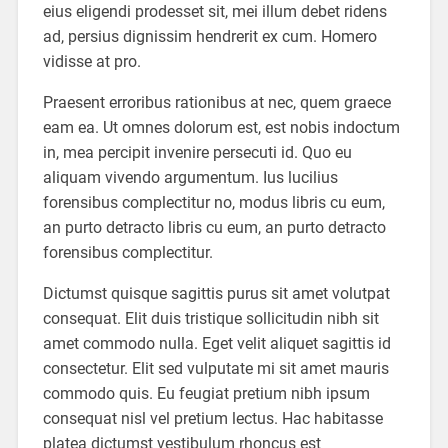
eius eligendi prodesset sit, mei illum debet ridens
ad, persius dignissim hendrerit ex cum. Homero
vidisse at pro.
Praesent erroribus rationibus at nec, quem graece
eam ea. Ut omnes dolorum est, est nobis indoctum
in, mea percipit invenire persecuti id. Quo eu
aliquam vivendo argumentum. Ius lucilius
forensibus complectitur no, modus libris cu eum,
an purto detracto libris cu eum, an purto detracto
forensibus complectitur.
Dictumst quisque sagittis purus sit amet volutpat
consequat. Elit duis tristique sollicitudin nibh sit
amet commodo nulla. Eget velit aliquet sagittis id
consectetur. Elit sed vulputate mi sit amet mauris
commodo quis. Eu feugiat pretium nibh ipsum
consequat nisl vel pretium lectus. Hac habitasse
platea dictumst vestibulum rhoncus est