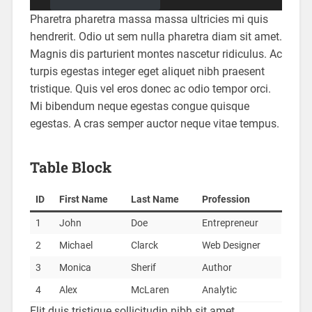
Pharetra pharetra massa massa ultricies mi quis
hendrerit. Odio ut sem nulla pharetra diam sit amet.
Magnis dis parturient montes nascetur ridiculus. Ac
turpis egestas integer eget aliquet nibh praesent
tristique. Quis vel eros donec ac odio tempor orci.
Mi bibendum neque egestas congue quisque
egestas. A cras semper auctor neque vitae tempus.
Table Block
ID
First Name
Last Name
Profession
1
John
Doe
Entrepreneur
2
Michael
Clarck
Web Designer
3
Monica
Sherif
Author
4
Alex
McLaren
Analytic
Elit duis tristique sollicitudin nibh sit amet