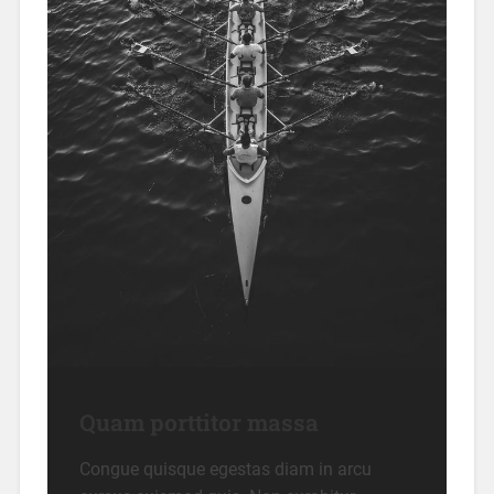
Quam porttitor massa
Congue quisque egestas diam in arcu