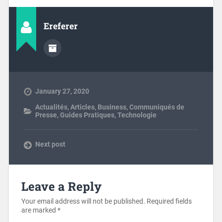
Ereferer
January 27, 2020
Actualités
,
Articles
,
Business
,
Communiqués de
Presse
,
Guides Pratiques
,
Technologie
Next post
Leave a Reply
Your email address will not be published.
Required fields
are marked
*